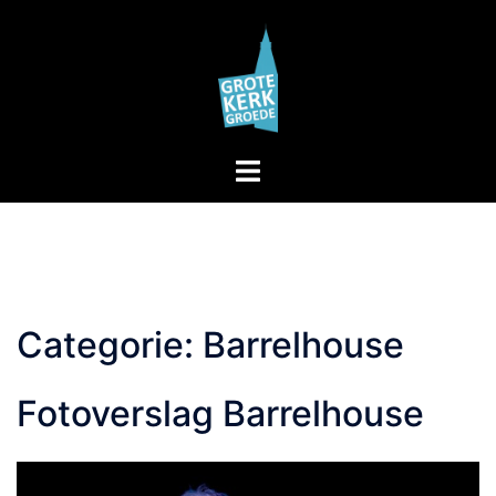
Skip
to
content
Toggle
menu
Categorie:
Barrelhouse
Fotoverslag Barrelhouse