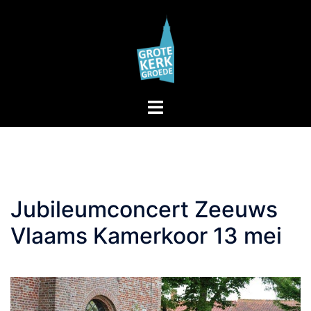
Skip
to
content
Toggle
menu
Jubileumconcert Zeeuws
Vlaams Kamerkoor 13 mei