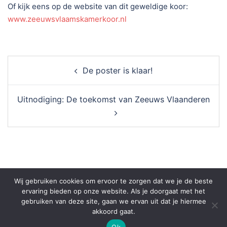
Of kijk eens op de website van dit geweldige koor:
www.zeeuwsvlaamskamerkoor.nl
Post
De poster is klaar!
navigation
Uitnodiging: De toekomst van Zeeuws Vlaanderen
Wij gebruiken cookies om ervoor te zorgen dat we je de beste
ervaring bieden op onze website. Als je doorgaat met het
gebruiken van deze site, gaan we ervan uit dat je hiermee
akkoord gaat.
© 2026 grote kerk groede. Silvana Cop, JS Producties
Ok