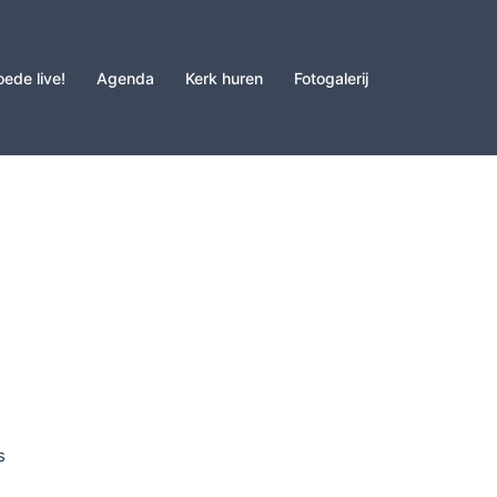
oede live!
Agenda
Kerk huren
Fotogalerij
s