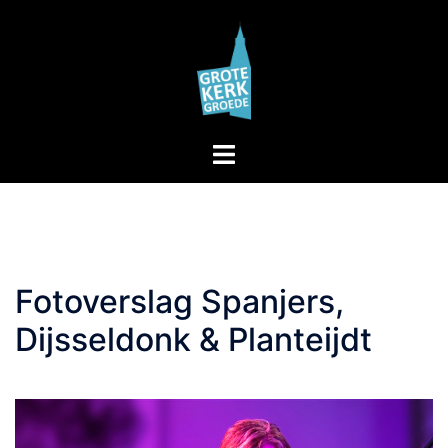
Skip
to
content
Toggle
menu
Fotoverslag Spanjers,
Dijsseldonk & Planteijdt