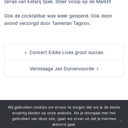
terras van Eeterij Sjiek. Sfeer volop op de Markt!!
Ook de cocktailbar was weer geopend. Ook deze
avond verzorgd door Tamerlan Tagirov.
Post
Concert Eddie Lives groot succes
navigation
Vernissage Jan Duivenvoorde
Wij gebruiken cookies om ervoor te zorgen dat we je de beste
ervaring bieden op onze website. Als je doorgaat met het
gebruiken van deze site, gaan we ervan uit dat je hiermee
akkoord gaat.