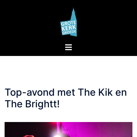
Skip
to
content
Toggle
menu
Top-avond met The Kik en
The Brightt!