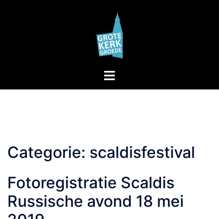
Skip
to
content
Toggle
menu
Categorie:
scaldisfestival
Fotoregistratie Scaldis
Russische avond 18 mei