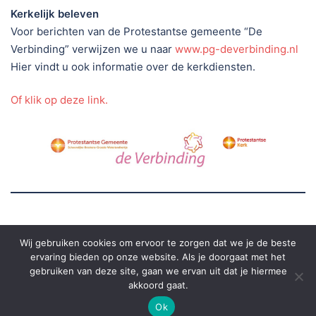
Kerkelijk beleven
Voor berichten van de Protestantse gemeente “De
Verbinding” verwijzen we u naar
www.pg-deverbinding.nl
Hier vindt u ook informatie over de kerkdiensten.
Of klik op deze link.
Wij gebruiken cookies om ervoor te zorgen dat we je de beste
ervaring bieden op onze website. Als je doorgaat met het
gebruiken van deze site, gaan we ervan uit dat je hiermee
akkoord gaat.
© 2026 grote kerk groede. Silvana Cop, JS Producties
Ok