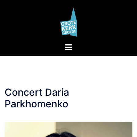
Skip
to
content
Toggle
menu
Concert Daria
Parkhomenko