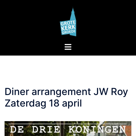
Skip
to
content
Toggle
menu
Diner arrangement JW Roy
Zaterdag 18 april