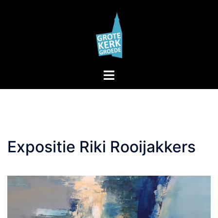
Skip
to
content
Toggle
menu
Expositie Riki Rooijakkers