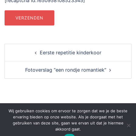
[recaptcha id:1650958108523345]
Post
Eerste repetitie kinderkoor
navigation
Fotoverslag “een rondje romantiek”
Wij gebruiken cookies om ervoor te zorgen dat we je de beste
ervaring bieden op onze website. Als je doorgaat met het
gebruiken van deze site, gaan we ervan uit dat je hiermee
akkoord gaat.