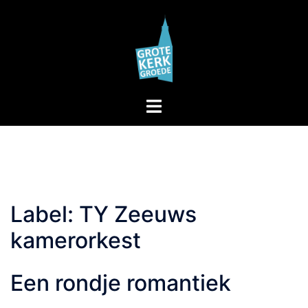
Skip
to
content
Toggle
menu
Label:
TY Zeeuws
kamerorkest
Een rondje romantiek