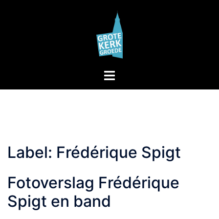
Skip
to
content
Toggle
menu
Label:
Frédérique Spigt
Fotoverslag Frédérique
Spigt en band