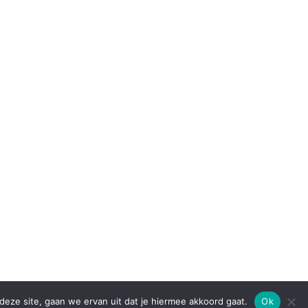
eze site, gaan we ervan uit dat je hiermee akkoord gaat.
Ok