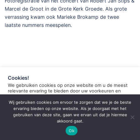
Fotoregistratie van het concert van Robert Jan Stips &
Marcel de Groot in de Grote Kerk Groede. Als grote
verrassing kwam ook Marieke Brokamp de twee
laatste nummers meespelen.
Cookies!
© 2026 grote kerk groede. Silvana Cop, JS Producties
We gebruiken cookies op onze website om u de meest
relevante ervaring te bieden door uw voorkeuren en
herhaalde bezoeken te onthouden. Door op "Alles
accepteren" te klikken, stemt u in met het gebruik van
Wij gebruiken cookies om ervoor te zorgen dat we je de beste
ALLE cookies. U kunt echter naar "Cookie-instellingen"
ervaring bieden op onze website. Als je doorgaat met het
gaan om een ​​gecontroleerde toestemming te geven.
gebruiken van deze site, gaan we ervan uit dat je hiermee
akkoord gaat.
Cookie Settings
Alles Accepteren
Ok