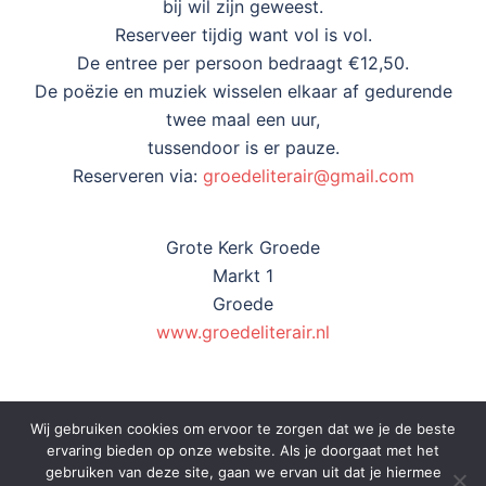
bij wil zijn geweest.
Reserveer tijdig want vol is vol.
De entree per persoon bedraagt €12,50.
De poëzie en muziek wisselen elkaar af gedurende
twee maal een uur,
tussendoor is er pauze.
Reserveren via:
groedeliterair@gmail.com
Grote Kerk Groede
Markt 1
Groede
www.groedeliterair.nl
Wij gebruiken cookies om ervoor te zorgen dat we je de beste
ervaring bieden op onze website. Als je doorgaat met het
gebruiken van deze site, gaan we ervan uit dat je hiermee